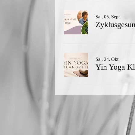
Sa., 05. Sept.
Zyklusgesun
Sa., 24. Okt.
Yin Yoga Kl