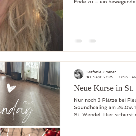
Ende zu – ein bewegendes Jahr auf allen Ebenen...
zumindest für mich :) Ger
der "Erntezeit" und ja, se
wirklich das Gefühl zu ern
gesät, gehegt und gepfleg
sehr und bringt mir etwas
Monaten . Aller Anfang ist
happy, dass das Yoga
Stefanie Zimmer
10. Sept. 2025
1 Min. Les
Neue Kurse in St.
Nur noch 3 Plätze bei Fle
Soundhealing am 26.09. 
St. Wendel. Hier sicherst 