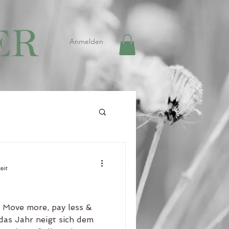
Anmelden
eit
 Move more, pay less &
 das Jahr neigt sich dem