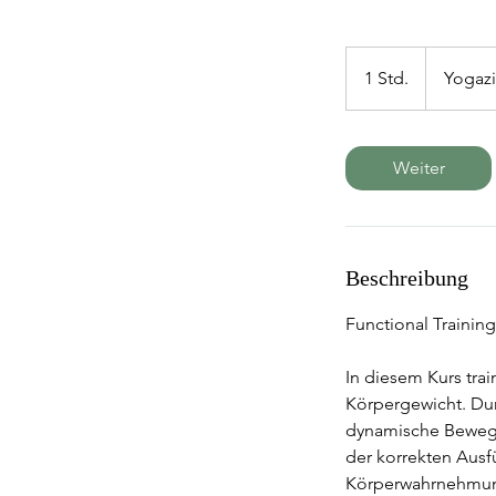
1 Std.
1
Yogaz
S
t
d
Weiter
Beschreibung
Functional Traini
In diesem Kurs trai
Körpergewicht. Du
dynamische Bewegun
der korrekten Ausf
Körperwahrnehmung