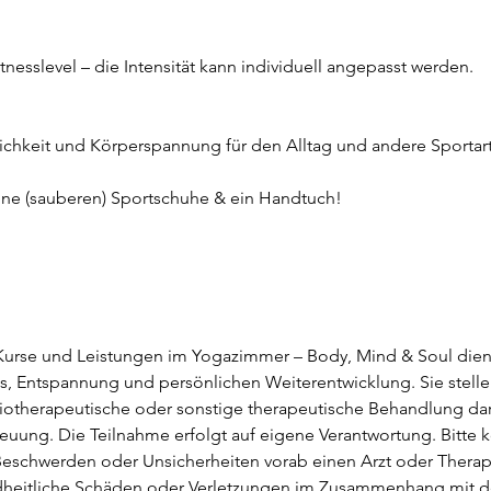
itnesslevel – die Intensität kann individuell angepasst werden.
ichkeit und Körperspannung für den Alltag und andere Sportar
ine (sauberen) Sportschuhe & ein Handtuch!
urse und Leistungen im Yogazimmer – Body, Mind & Soul die
s, Entspannung und persönlichen Weiterentwicklung. Sie stelle
iotherapeutische oder sonstige therapeutische Behandlung da
reuung. Die Teilnahme erfolgt auf eigene Verantwortung. Bitte k
Beschwerden oder Unsicherheiten vorab einen Arzt oder Therap
dheitliche Schäden oder Verletzungen im Zusammenhang mit d