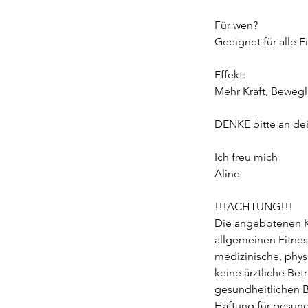
Für wen?
Geeignet für alle F
Effekt:
Mehr Kraft, Bewegl
DENKE bitte an de
Ich freu mich
Aline
!!!ACHTUNG!!!
Die angebotenen K
allgemeinen Fitnes
medizinische, phys
keine ärztliche Bet
gesundheitlichen 
Haftung für gesun