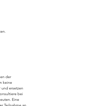
ten.
nen der
n keine
r und ersetzen
onsultiere bei
euten. Eine
er Teilnahme an