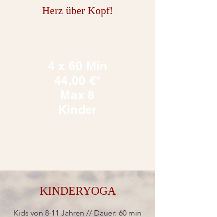
Herz über Kopf!
4 x 60 Min
44,00 €*
Max 8
Kinder
KINDERYOGA
Kids von 8
-11 Jahren
//
Dauer: 60 min