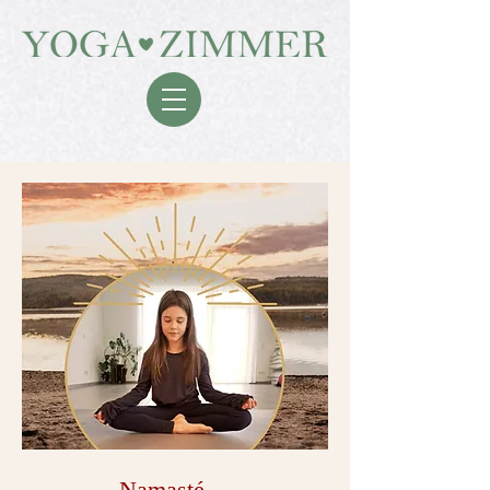
...
Namasté