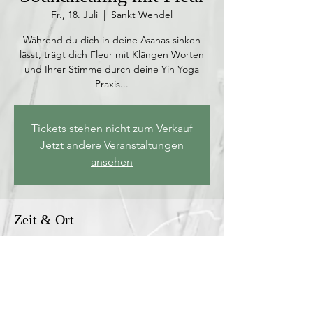
Fr., 18. Juli
  |  
Sankt Wendel
Während du dich in deine Asanas sinken
lässt, trägt dich Fleur mit Klängen Worten
und Ihrer Stimme durch deine Yin Yoga
Praxis...
Tickets stehen nicht zum Verkauf
Jetzt andere Veranstaltungen
ansehen
Zeit & Ort
18. Juli 2025, 19:00 – 21:00
Sankt Wendel, Mommstraße 9, 66606 St.
Wendel, Deutschland