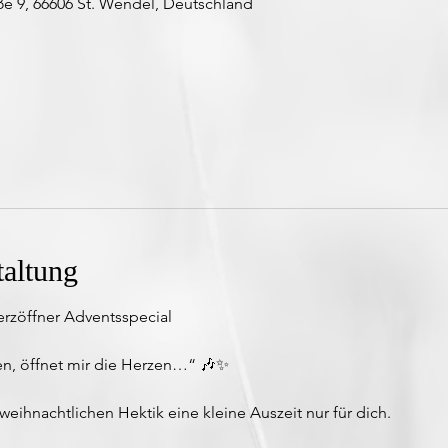
9, 66606 St. Wendel, Deutschland
taltung
rzöffner Adventsspecial  
en, öffnet mir die Herzen…“ 🎶✨
weihnachtlichen Hektik eine kleine Auszeit nur für dich.