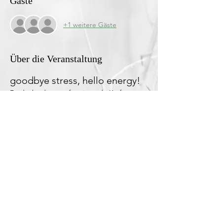
Gäste
+1 weitere Gäste
Über die Veranstaltung
goodbye stress, hello energy!
Entdecke die transformierende Kraft von 
Sound Healing.
Relax. Release. Recalibrate your energy.
Sound Healing gehört mit seinen heilsamen 
Frequenzen zu den einfachsten Methoden 
körperlichen und mentalen Stress 
nachhaltig abzubauen. 
Durch die unmittelbar beruhigende 
Wirkung der Kristall Klangschalen auf das 
Nervensystem mit ihren individuellen 
Frequenzen und Obertönen