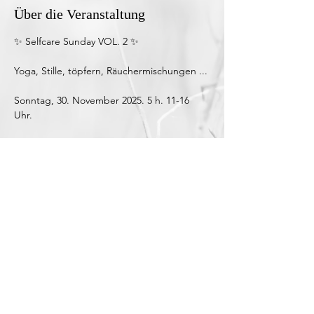
Über die Veranstaltung
✨️ Selfcare Sunday VOL. 2 ✨️
Yoga, Stille, töpfern, Räuchermischungen ...
Sonntag, 30. November 2025. 5 h. 11-16 
Uhr. 
Sanfte Yogaeinheit mit Steffi & töpfern mit 
Vanessa. @vanbec.sel -> Keine 
Vorkenntnisse nötig!
95 €, inkl. Material, Snacks, Getränke.
Wir stellen einzigartige Räucherschalen 
oder Räucherstäbchenhalter aus Ton her, 
denen wir mit Stempeln ein ganz 
individuelles Aussehen und Struktur 
verleihen. Eine eigene Räuchermischung 
dürft ihr auch zusammenstellen. 