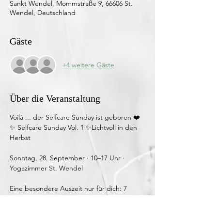
Sankt Wendel, Mommstraße 9, 66606 St.
Wendel, Deutschland
Gäste
+4 weitere Gäste
Über die Veranstaltung
Voilà ... der Selfcare Sunday ist geboren ❤️
✨ Selfcare Sunday Vol. 1 ✨️Lichtvoll in den 
Herbst
Sonntag, 28. September · 10–17 Uhr · 
Yogazimmer St. Wendel
Eine besondere Auszeit nur für dich: 7 
Stunden, gefüllt mit Yoga, Stille, Kreativität, 
gutem Essen und dem wertvollen Gefühl, 