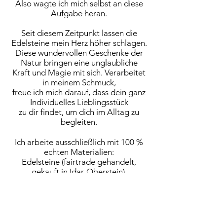
Also wagte ich mich selbst an diese
Aufgabe heran.
Seit diesem Zeitpunkt lassen die
Edelsteine mein Herz höher schlagen.
Diese wundervollen Geschenke der
Natur bringen eine unglaubliche
Kraft und Magie mit sich.
Verarbeitet
in meinem Schmuck,
freue ich mich darauf,
dass dein ganz
Individuelles Lieblingsstück
zu dir findet, um dich im Alltag zu
begleiten.
​Ich arbeite ausschließlich
mit 100 %
echten Materialien:
Edelsteine (fairtrade gehandelt,
gekauft in Idar-Oberstein),
925er Silber, vergoldet & rosé
(Herstellung in Deutschland).
In meinem Yogastudio sind die